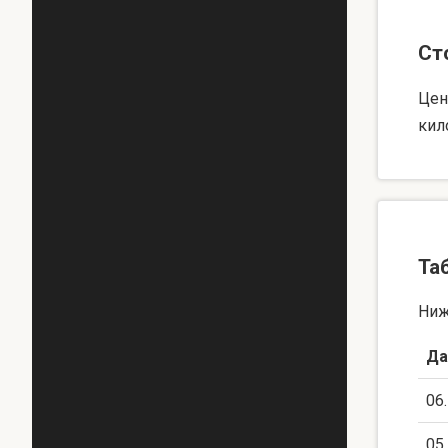
Ст
Цен
кил
Та
Ниж
Да
06
05