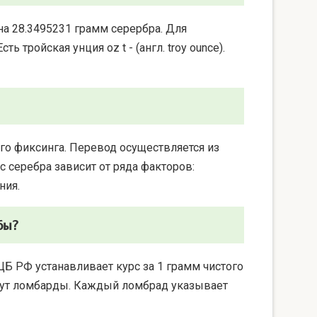
на 28.3495231 грамм серербра. Для
 тройская унция oz t - (англ. troy ounce).
го фиксинга. Перевод осуществляется из
 серебра зависит от ряда факторов:
ния.
бы?
ЦБ РФ устанавливает курс за 1 грамм чистого
берут ломбарды. Каждый ломбрад указывает