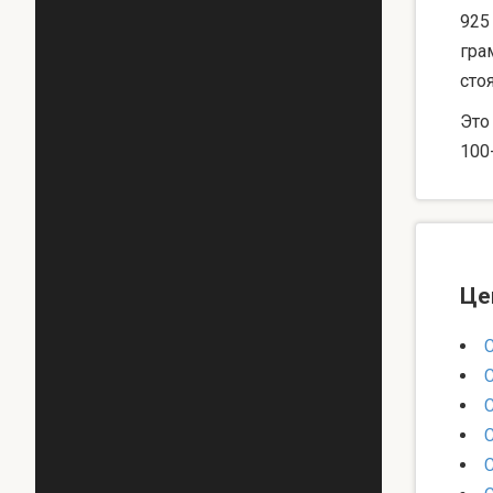
925
гра
сто
Это
100
Це