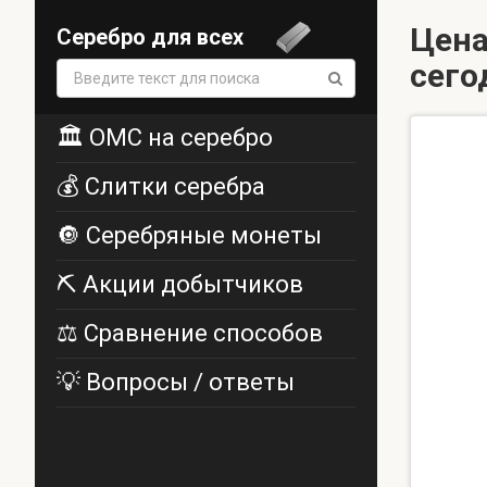
Цена
Серебро для всех
сего
Поиск:
🏛️ ОМС на серебро
💰 Слитки серебра
🔘 Серебряные монеты
⛏️ Акции добытчиков
⚖️ Сравнение способов
💡 Вопросы / ответы