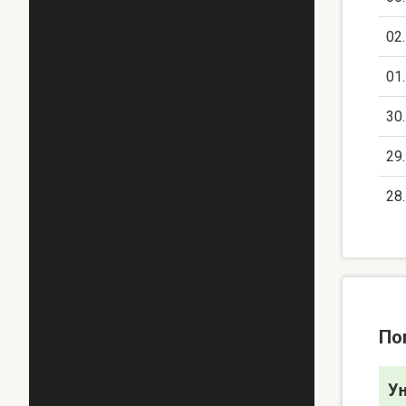
02
01
30
29
28
По
У