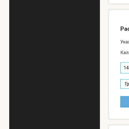
Ра
Ука
Кал