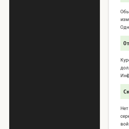
Обы
изм
Одн
О
Кур
дол
Инф
С
Нет
сер
вой