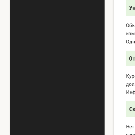
У
Обы
изм
Одн
О
Кур
дол
Инф
С
Нет
сер