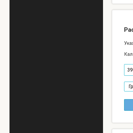
Ра
Ука
Кал