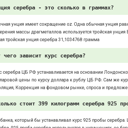
нция серебра - это сколько в граммах?
чная унция имеет сокращение oz. Одна обычная унция рав
ерения массы драгметаллов используется тройская унция Есть
ая тройская унция серебра 31,1034768 грамма
т чего зависит курс серебра?
с серебра ЦБ РФ устанавливается на основании Лондонско
ларовой цены по курсу доллара к рублу ЦБ РФ. Сам же курс
ляция, Коррекция на фондовом рынке, спроса и предложе
колько стоит 399 килограмм серебра 925 пр
 банка, который бы устанавливал курс 925 пробы серебра. 
ебра. 925 проба серебра используется в украшениях, ее 