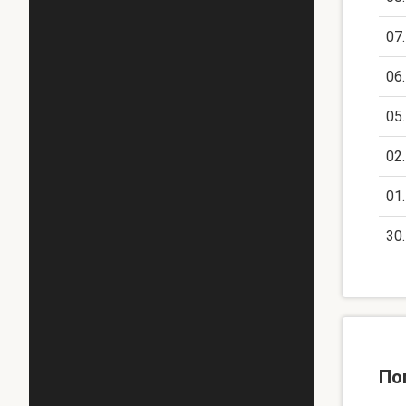
07
06
05
02
01
30
По