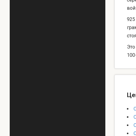
вой
925
гра
сто
Это
100
Це