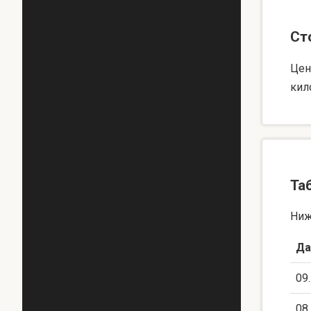
Ст
Цен
кил
Та
Ниж
Да
09
08