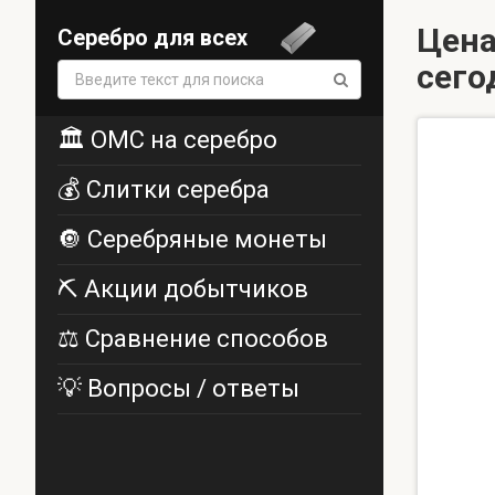
Цена
Серебро для всех
сего
Поиск:
🏛️ ОМС на серебро
💰 Слитки серебра
🔘 Серебряные монеты
⛏️ Акции добытчиков
⚖️ Сравнение способов
💡 Вопросы / ответы