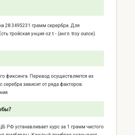
на 28.3495231 грамм серербра. Для
 тройская унция oz t - (англ. troy ounce).
го фиксинга. Перевод осуществляется из
 серебра зависит от ряда факторов:
ния.
обы?
ЦБ РФ устанавливает курс за 1 грамм чистого
берут ломбарды. Каждый ломбрад указывает