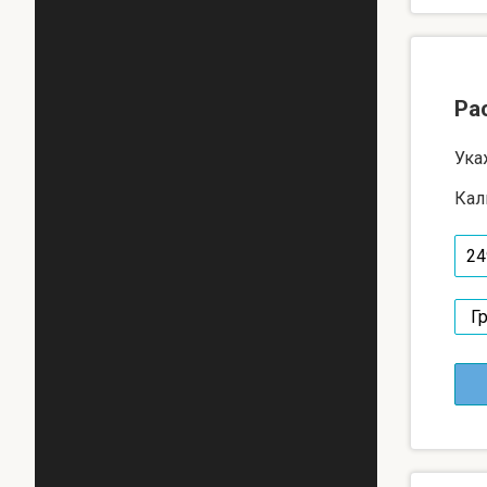
Ра
Ука
Кал