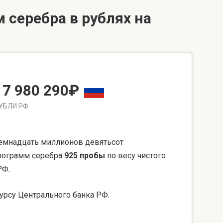
 серебра в рублях на
17 980 290₽
УБЛИ РФ
емнадцать миллионов девятьсот
илограмм серебра
925 пробы
по весу чистого
РФ.
урсу Центрального банка РФ.