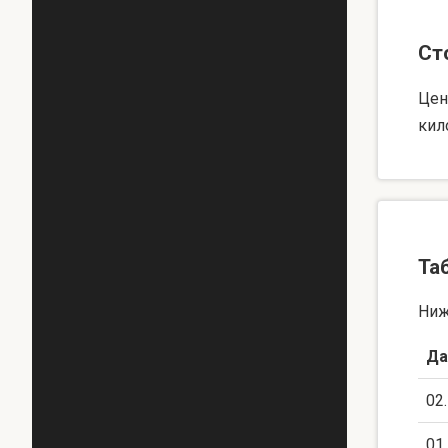
Ст
Цен
кил
Та
Ниж
Да
02
01