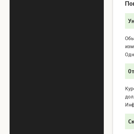
По
У
Обы
изм
Одн
О
Кур
дол
Инф
С