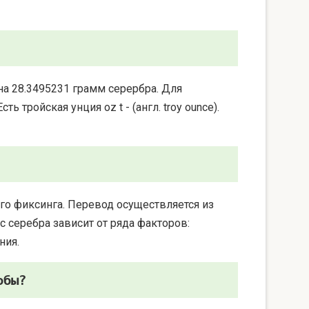
на 28.3495231 грамм серербра. Для
 тройская унция oz t - (англ. troy ounce).
го фиксинга. Перевод осуществляется из
 серебра зависит от ряда факторов:
ния.
обы?