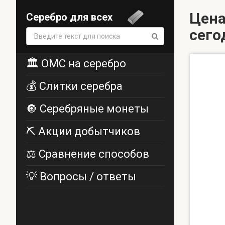
Цена
Серебро для всех
сего
Поиск:
🏛️ ОМС на серебро
💰 Слитки серебра
🔘 Серебряные монеты
⛏️ Акции добытчиков
⚖️ Сравнение способов
💡 Вопросы / ответы