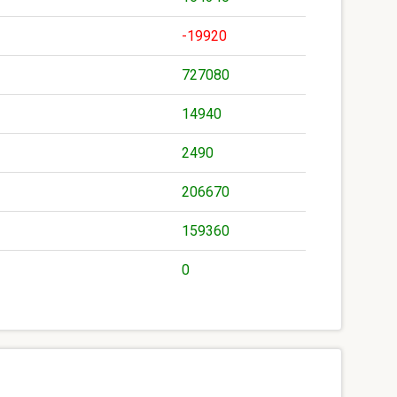
-19920
727080
14940
2490
206670
159360
0