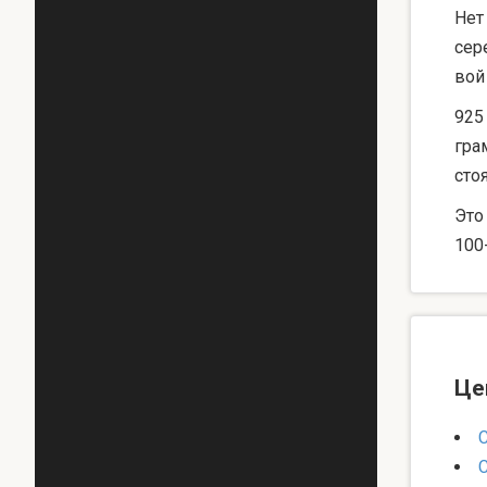
Нет
сер
вой
925
гра
сто
Это
100
Це