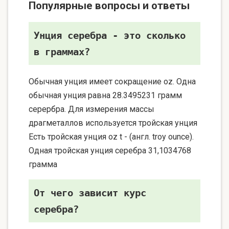
Популярные вопросы и ответы
Унция серебра - это сколько
в граммах?
Обычная унция имеет сокращение oz. Одна
обычная унция равна 28.3495231 грамм
серербра. Для измерения массы
драгметаллов используется тройская унция
Есть тройская унция oz t - (англ. troy ounce).
Одная тройская унция серебра 31,1034768
грамма
От чего зависит курс
серебра?