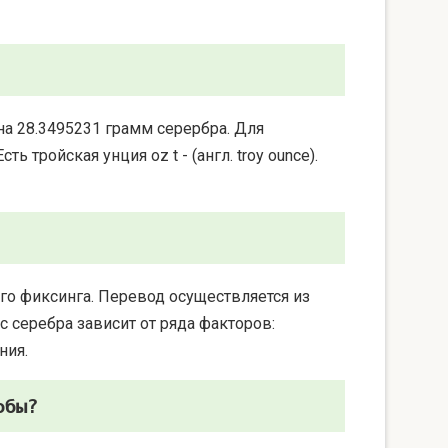
на 28.3495231 грамм серербра. Для
 тройская унция oz t - (англ. troy ounce).
го фиксинга. Перевод осуществляется из
 серебра зависит от ряда факторов:
ния.
обы?