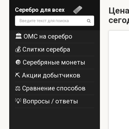
Цена
Серебро для всех
сего
Поиск:
🏛️ ОМС на серебро
💰 Слитки серебра
🔘 Серебряные монеты
⛏️ Акции добытчиков
⚖️ Сравнение способов
💡 Вопросы / ответы