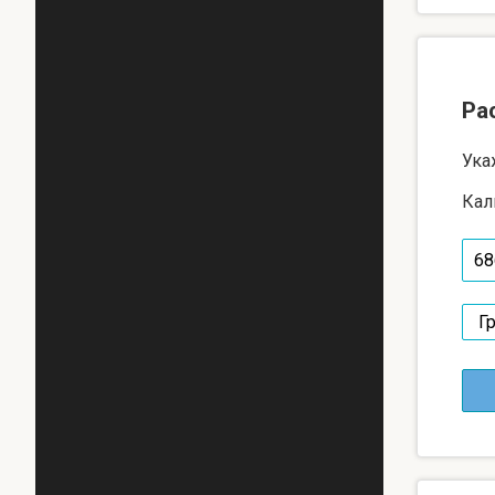
Ра
Ука
Кал