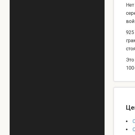
Нет
сер
вой
925
гра
сто
Это
100
Це