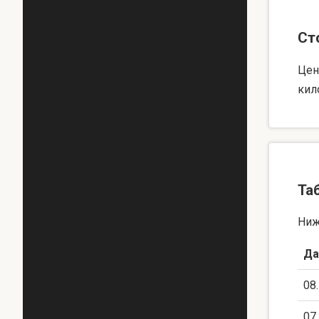
Ст
Цен
кил
Та
Ниж
Да
08
07