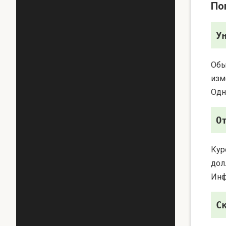
По
У
Обы
изм
Одн
О
Кур
дол
Инф
С