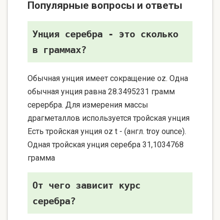
Популярные вопросы и ответы
Унция серебра - это сколько
в граммах?
Обычная унция имеет сокращение oz. Одна
обычная унция равна 28.3495231 грамм
серербра. Для измерения массы
драгметаллов используется тройская унция
Есть тройская унция oz t - (англ. troy ounce).
Одная тройская унция серебра 31,1034768
грамма
От чего зависит курс
серебра?