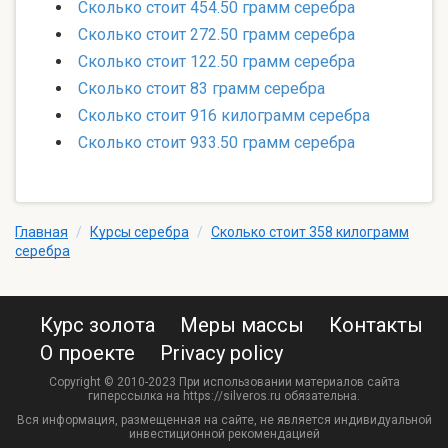
Сколько стоит 454.50 грамм серебра
Сколько стоит 272.50 грамм серебра
Сколько стоит 122.50 грамм серебра
Сколько стоит 83 грамм серебра
Сколько стоит 916 килограмм серебра
Сколько стоит 933.50 грамм серебра
Главная
/
Курсы серебра
/
Сколько стоит 358 килограмм
серебра
Курс золота
Меры массы
Контакты
О проекте
Privacy policy
Copyright © 2010-2023 При использовании материалов сайта
гиперссылка на https://silveros.ru обязательна.
Вся информация, размещенная на сайте, не является индивидуальной
инвестиционной рекомендацией