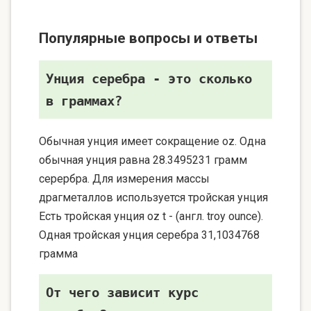
Популярные вопросы и ответы
Унция серебра - это сколько
в граммах?
Обычная унция имеет сокращение oz. Одна
обычная унция равна 28.3495231 грамм
серербра. Для измерения массы
драгметаллов используется тройская унция
Есть тройская унция oz t - (англ. troy ounce).
Одная тройская унция серебра 31,1034768
грамма
От чего зависит курс