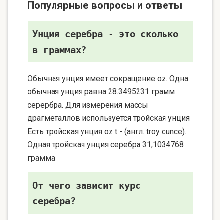
Популярные вопросы и ответы
Унция серебра - это сколько
в граммах?
Обычная унция имеет сокращение oz. Одна
обычная унция равна 28.3495231 грамм
серербра. Для измерения массы
драгметаллов используется тройская унция
Есть тройская унция oz t - (англ. troy ounce).
Одная тройская унция серебра 31,1034768
грамма
От чего зависит курс
серебра?