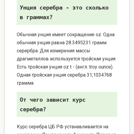
Унция серебра - это сколько
в граммах?
Обычная унция имеет сокращение oz. Одна
обычная унция равна 28.3495231 грамм
серербра. Для измерения массы
драгметаллов используется тройская унция
Есть тройская унция oz t - (англ. troy ounce).
Одная тройская унция серебра 31,1034768
грамма
От чего зависит курс
серебра?
Курс серебра ЦБ РФ устанавливается на