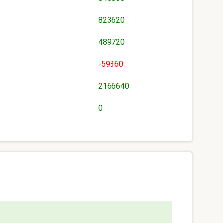
823620
489720
-59360
2166640
0