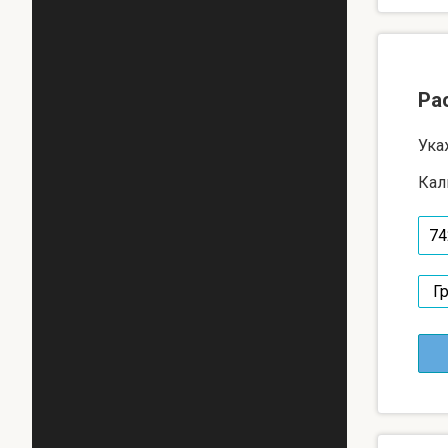
Ра
Ука
Кал