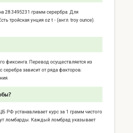
на 28.3495231 грамм серербра. Для
 тройская унция oz t - (англ. troy ounce).
го фиксинга. Перевод осуществляется из
 серебра зависит от ряда факторов:
ния.
обы?
ЦБ РФ устанавливает курс за 1 грамм чистого
берут ломбарды. Каждый ломбрад указывает