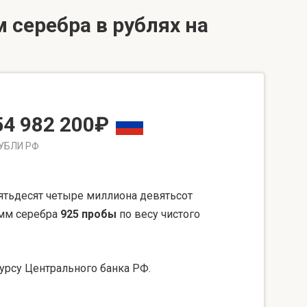
 серебра в рублях на
54 982 200₽
УБЛИ РФ
ятьдесят четыре миллиона девятьсот
амм серебра
925 пробы
по весу чистого
урсу Центрального банка РФ.