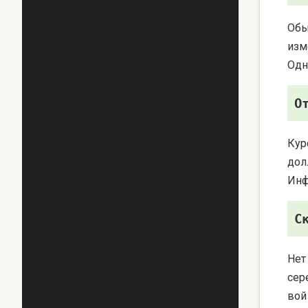
Обы
изм
Одн
О
Кур
дол
Инф
С
Нет
сер
вой