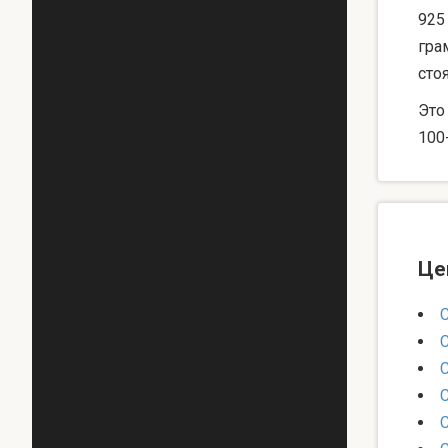
925
гра
сто
Это
100
Це