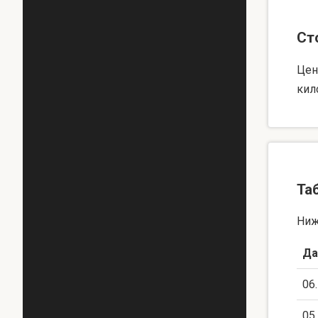
Ст
Цен
кил
Та
Ниж
Да
06
05