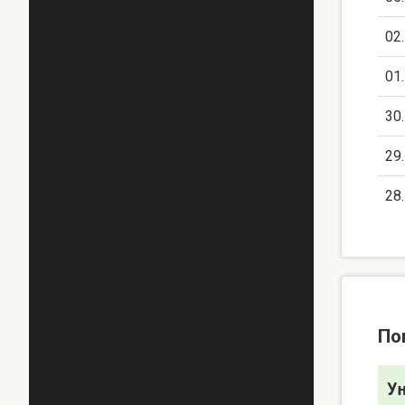
02
01
30
29
28
По
У