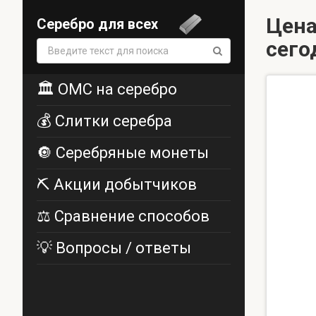
Цена
Серебро для всех
сего
Поиск:
🏛️ ОМС на серебро
💰 Слитки серебра
🔘 Серебряные монеты
⛏️ Акции добытчиков
⚖️ Сравнение способов
💡 Вопросы / ответы