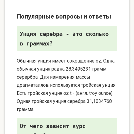
Популярные вопросы и ответы
Унция серебра - это сколько
в граммах?
Обычная унция имеет сокращение oz. Одна
обычная унция равна 28.3495231 грамм
серербра. Для измерения массы
драгметаллов используется тройская унция
Есть тройская унция oz t - (англ. troy ounce).
Одная тройская унция серебра 31,1034768
грамма
От чего зависит курс