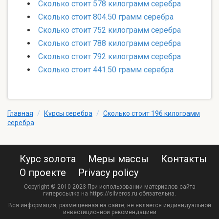
Сколько стоит 578 килограмм серебра
Сколько стоит 804.50 грамм серебра
Сколько стоит 752 килограмм серебра
Сколько стоит 788 килограмм серебра
Сколько стоит 792 килограмм серебра
Сколько стоит 441.50 грамм серебра
Главная
/
Курсы серебра
/
Сколько стоит 196 килограмм
серебра
Курс золота
Меры массы
Контакты
О проекте
Privacy policy
Copyright © 2010-2023 При использовании материалов сайта
гиперссылка на https://silveros.ru обязательна.
Вся информация, размещенная на сайте, не является индивидуальной
инвестиционной рекомендацией