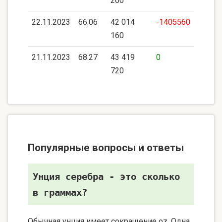
200
22.11.2023
66.06
42 014
-1405560
160
21.11.2023
68.27
43 419
0
720
Популярные вопросы и ответы
Унция серебра - это сколько
в граммах?
Обычная унция имеет сокращение oz. Одна