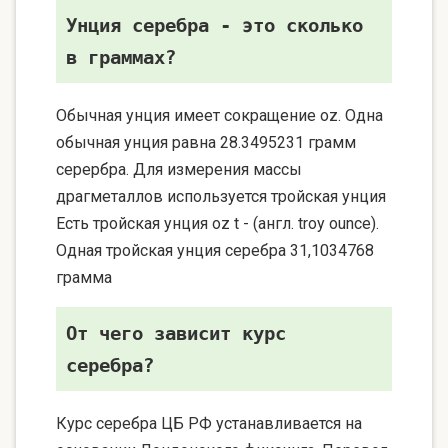
Унция серебра - это сколько
в граммах?
Обычная унция имеет сокращение oz. Одна
обычная унция равна 28.3495231 грамм
серербра. Для измерения массы
драгметаллов используется тройская унция
Есть тройская унция oz t - (англ. troy ounce).
Одная тройская унция серебра 31,1034768
грамма
От чего зависит курс
серебра?
Курс серебра ЦБ РФ устанавливается на