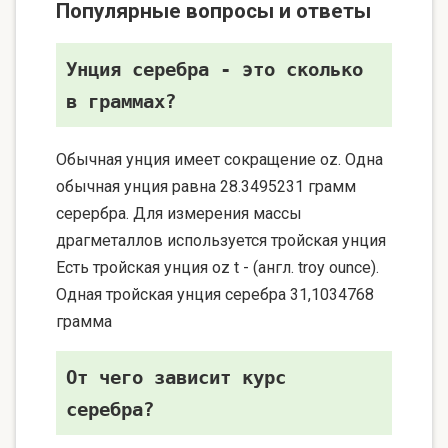
Популярные вопросы и ответы
Унция серебра - это сколько
в граммах?
Обычная унция имеет сокращение oz. Одна
обычная унция равна 28.3495231 грамм
серербра. Для измерения массы
драгметаллов используется тройская унция
Есть тройская унция oz t - (англ. troy ounce).
Одная тройская унция серебра 31,1034768
грамма
От чего зависит курс
серебра?