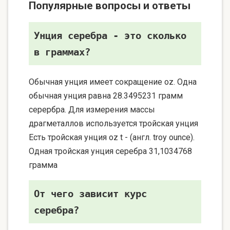
Популярные вопросы и ответы
Унция серебра - это сколько
в граммах?
Обычная унция имеет сокращение oz. Одна
обычная унция равна 28.3495231 грамм
серербра. Для измерения массы
драгметаллов используется тройская унция
Есть тройская унция oz t - (англ. troy ounce).
Одная тройская унция серебра 31,1034768
грамма
От чего зависит курс
серебра?