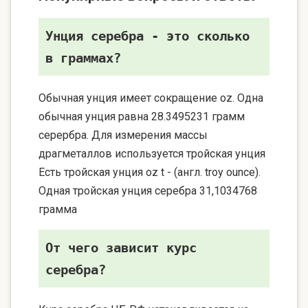
Унция серебра - это сколько
в граммах?
Обычная унция имеет сокращение oz. Одна
обычная унция равна 28.3495231 грамм
серербра. Для измерения массы
драгметаллов используется тройская унция
Есть тройская унция oz t - (англ. troy ounce).
Одная тройская унция серебра 31,1034768
грамма
От чего зависит курс
серебра?