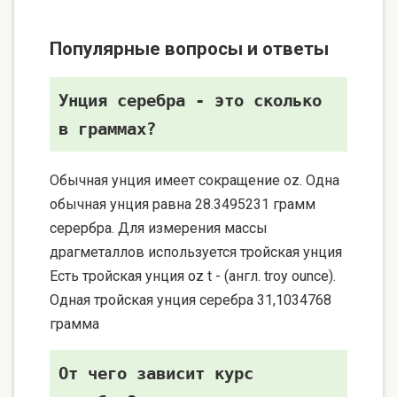
Популярные вопросы и ответы
Унция серебра - это сколько
в граммах?
Обычная унция имеет сокращение oz. Одна
обычная унция равна 28.3495231 грамм
серербра. Для измерения массы
драгметаллов используется тройская унция
Есть тройская унция oz t - (англ. troy ounce).
Одная тройская унция серебра 31,1034768
грамма
От чего зависит курс