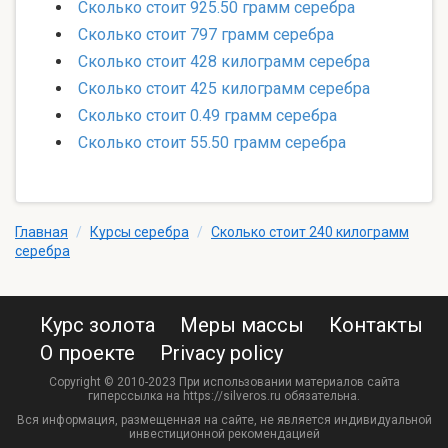
Сколько стоит 925.50 грамм серебра
Сколько стоит 797 грамм серебра
Сколько стоит 428 килограмм серебра
Сколько стоит 425 килограмм серебра
Сколько стоит 0.49 грамм серебра
Сколько стоит 55.50 грамм серебра
Главная
/
Курсы серебра
/
Сколько стоит 240 килограмм
серебра
Курс золота
Меры массы
Контакты
О проекте
Privacy policy
Copyright © 2010-2023 При использовании материалов сайта
гиперссылка на https://silveros.ru обязательна.
Вся информация, размещенная на сайте, не является индивидуальной
инвестиционной рекомендацией