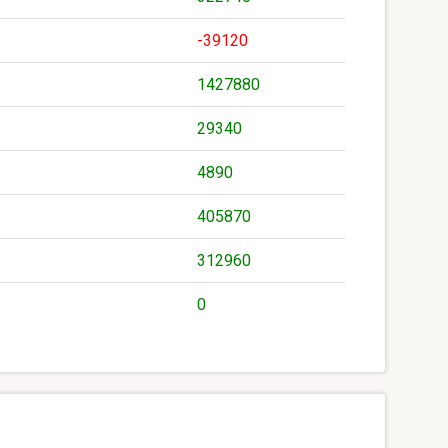
-39120
1427880
29340
4890
405870
312960
0