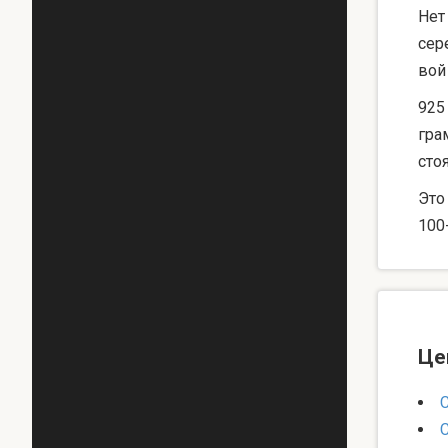
Нет
сер
вой
925
гра
сто
Это
100
Це