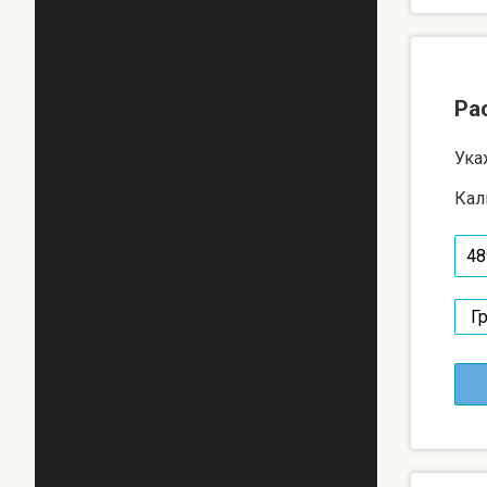
Ра
Ука
Кал