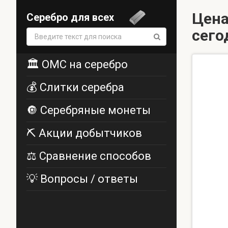
Цена
Серебро для всех
сего
Поиск:
🏛️ ОМС на серебро
💰 Слитки серебра
🔘 Серебряные монеты
⛏️ Акции добытчиков
⚖️ Сравнение способов
💡 Вопросы / ответы