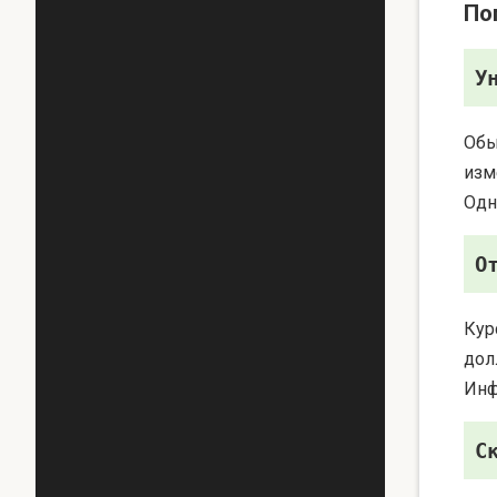
По
У
Обы
изм
Одн
О
Кур
дол
Инф
С