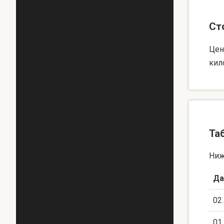
Ст
Цен
кил
Та
Ниж
Да
02
01