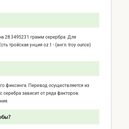
на 28.3495231 грамм серербра. Для
 тройская унция oz t - (англ. troy ounce).
го фиксинга. Перевод осуществляется из
 серебра зависит от ряда факторов:
ния.
обы?