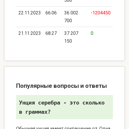
500
22.11.2023
66.06
36 002
-1204450
700
21.11.2023
68.27
37 207
0
150
Популярные вопросы и ответы
Унция серебра - это сколько
в граммах?
Обычная унция имеет сокращение oz. Одна