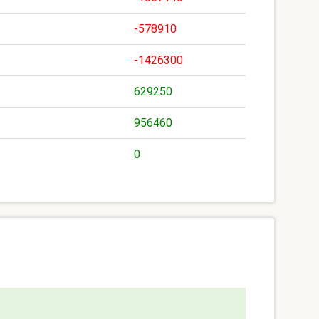
-578910
-1426300
629250
956460
0