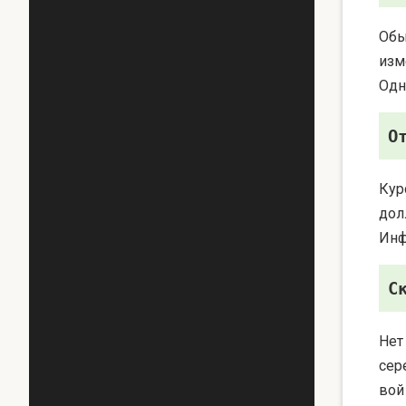
Обы
изм
Одн
О
Кур
дол
Инф
С
Нет
сер
вой