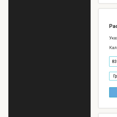
Ра
Ука
Кал