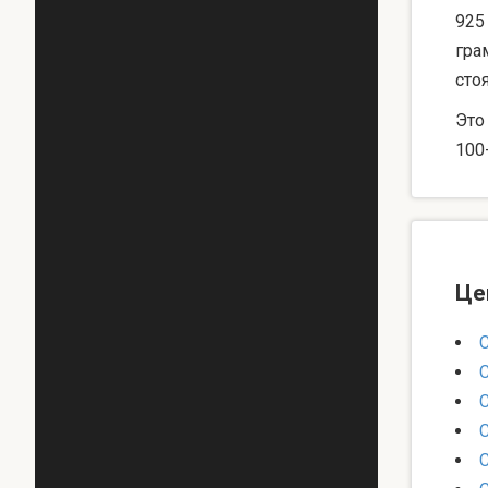
925
гра
сто
Это
100
Це