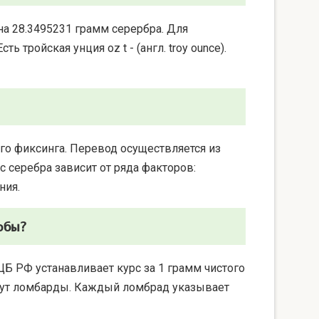
на 28.3495231 грамм серербра. Для
 тройская унция oz t - (англ. troy ounce).
го фиксинга. Перевод осуществляется из
 серебра зависит от ряда факторов:
ния.
обы?
ЦБ РФ устанавливает курс за 1 грамм чистого
берут ломбарды. Каждый ломбрад указывает