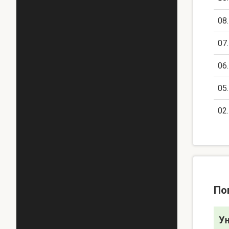
08
07
06
05
02
По
У