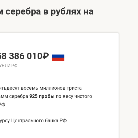
 серебра в рублях на
58 386 010₽
УБЛИ РФ
ятьдесят восемь миллионов триста
рамм серебра
925 пробы
по весу чистого
РФ.
урсу Центрального банка РФ.