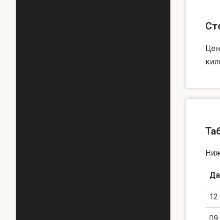
Ст
Цен
кил
Та
Ниж
Да
12
09