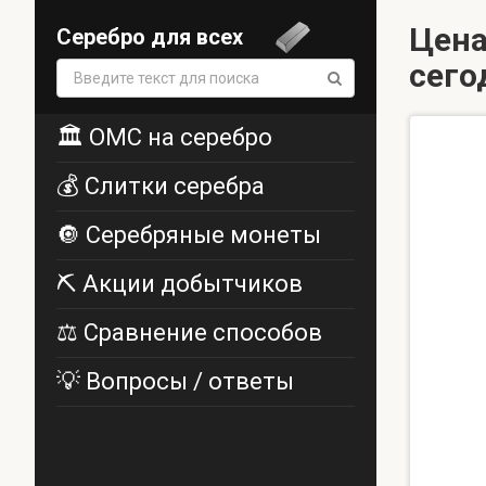
Цена
Серебро для всех
сего
Поиск:
🏛️ ОМС на серебро
💰 Слитки серебра
🔘 Серебряные монеты
⛏️ Акции добытчиков
⚖️ Сравнение способов
💡 Вопросы / ответы