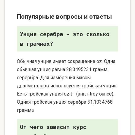
Популярные вопросы и ответы
Унция серебра - это сколько
в граммах?
Обычная унция имеет сокращение oz. Одна
обычная унция равна 28.3495231 грамм
серербра. Для измерения массы
драгметаллов используется тройская унция
Есть тройская унция oz t - (англ. troy ounce).
Одная тройская унция серебра 31,1034768
грамма
От чего зависит курс