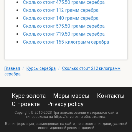
Сколько стоит 475.50 грамм серебра
Сколько стоит 112 грамм серебра
Сколько стоит 140 грамм серебра
Сколько стоит 575.50 грамм серебра
Сколько стоит 719.50 грамм серебра
Сколько стоит 165 килограмм серебра
Главная
/
Курсы серебра
/
Сколько стоит 212 килограмм
серебра
Курс золота
Меры массы
Контакты
О проекте
Privacy policy
Copyright © 2010-2023 При использовании материалов сайта
гиперссылка на https://silveros.ru обязательна.
Вся информация, размещенная на сайте, не является индивидуальной
инвестиционной рекомендацией