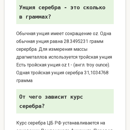
Унция серебра - это сколько
в граммах?
Обычная унция имеет сокращение oz. Одна
обычная унция равна 28.3495231 грамм
серербра. Для измерения массы
драгметаллов используется тройская унция
Есть тройская унция oz t - (англ. troy ounce).
Одная тройская унция серебра 31,1034768
грамма
От чего зависит курс
серебра?
Курс серебра ЦБ РФ устанавливается на