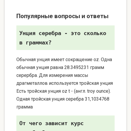
Популярные вопросы и ответы
Унция серебра - это сколько
в граммах?
Обычная унция имеет сокращение oz. Одна
обычная унция равна 28.3495231 грамм
серербра. Для измерения массы
драгметаллов используется тройская унция
Есть тройская унция oz t - (англ. troy ounce).
Одная тройская унция серебра 31,1034768
грамма
От чего зависит курс