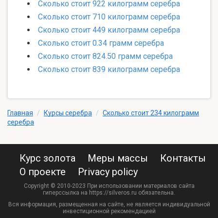
Сколько стоит 922 килограмм серебра
Сколько стоит 710 килограмм серебра
Сколько стоит 449 килограмм серебра
Сколько стоит 0.34 грамм серебра
Сколько стоит 824.50 грамм серебра
Сколько стоит 839 килограмм серебра
Главная
/
Курсы серебра
/
Сколько стоит 234 килограмм
серебра
Курс золота
Меры массы
Контакты
О проекте
Privacy policy
Copyright © 2010-2023 При использовании материалов сайта
гиперссылка на https://silveros.ru обязательна.
Вся информация, размещенная на сайте, не является индивидуальной
инвестиционной рекомендацией