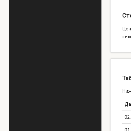
Ст
Цен
кил
Та
Ниж
Да
02
01