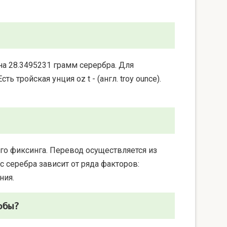
на 28.3495231 грамм серербра. Для
 тройская унция oz t - (англ. troy ounce).
го фиксинга. Перевод осуществляется из
 серебра зависит от ряда факторов:
ния.
обы?