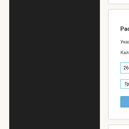
Ра
Ука
Кал