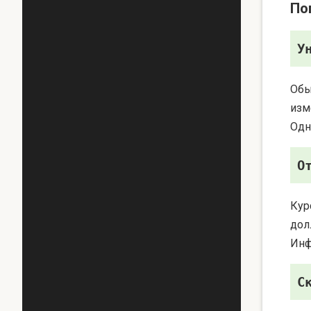
По
У
Обы
изм
Одн
О
Кур
дол
Инф
С