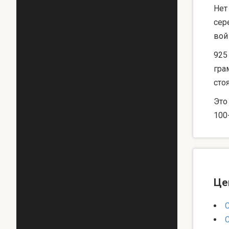
Нет
сер
вой
925
гра
сто
Это
100
Це