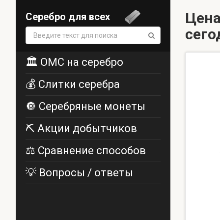
Цена
Серебро для всех
сего
Поиск:
🏛️ ОМС на серебро
💰 Слитки серебра
🔘 Серебряные монеты
⛏️ Акции добытчиков
⚖️ Сравнение способов
💡 Вопросы / ответы