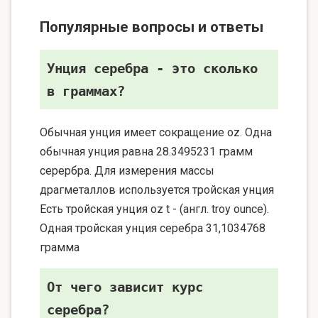
Популярные вопросы и ответы
Унция серебра - это сколько
в граммах?
Обычная унция имеет сокращение oz. Одна
обычная унция равна 28.3495231 грамм
серербра. Для измерения массы
драгметаллов используется тройская унция
Есть тройская унция oz t - (англ. troy ounce).
Одная тройская унция серебра 31,1034768
грамма
От чего зависит курс
серебра?