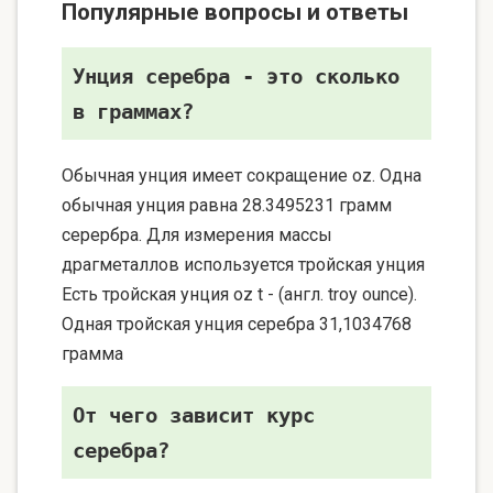
Популярные вопросы и ответы
Унция серебра - это сколько
в граммах?
Обычная унция имеет сокращение oz. Одна
обычная унция равна 28.3495231 грамм
серербра. Для измерения массы
драгметаллов используется тройская унция
Есть тройская унция oz t - (англ. troy ounce).
Одная тройская унция серебра 31,1034768
грамма
От чего зависит курс
серебра?