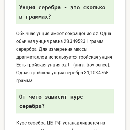
Унция серебра - это сколько
в граммах?
Обычная унция имеет сокращение oz. Одна
обычная унция равна 28.3495231 грамм
серербра. Для измерения массы
драгметаллов используется тройская унция
Есть тройская унция oz t - (англ. troy ounce).
Одная тройская унция серебра 31,1034768
грамма
От чего зависит курс
серебра?
Курс серебра ЦБ РФ устанавливается на