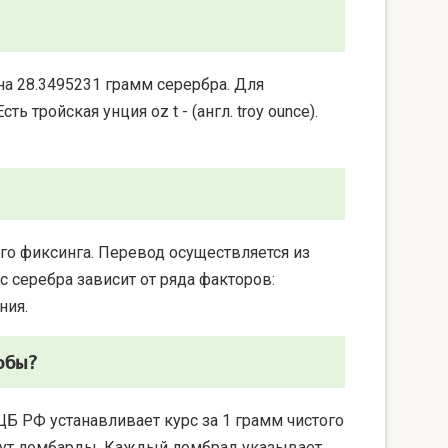
на 28.3495231 грамм серербра. Для
 тройская унция oz t - (англ. troy ounce).
го фиксинга. Перевод осуществляется из
 серебра зависит от ряда факторов:
ния.
обы?
ЦБ РФ устанавливает курс за 1 грамм чистого
берут ломбарды. Каждый ломбрад указывает