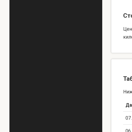
Ст
Цен
кил
Та
Ниж
Да
07
06