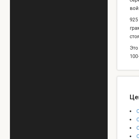
вой
925
гра
сто
Это
100
Це