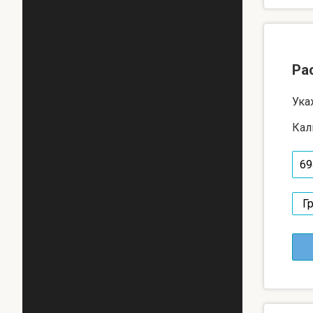
Ра
Ука
Кал