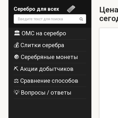
Цена
Серебро для всех
сего
Поиск:
🏛️ ОМС на серебро
💰 Слитки серебра
🔘 Серебряные монеты
⛏️ Акции добытчиков
⚖️ Сравнение способов
💡 Вопросы / ответы