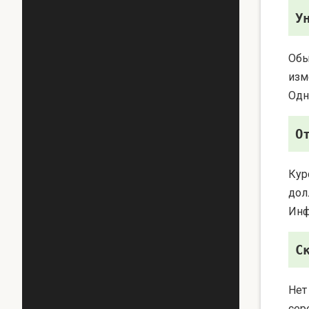
У
Обы
изм
Одн
О
Кур
дол
Инф
С
Нет
сер