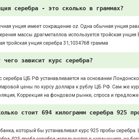
нция серебра - это сколько в граммах?
чная унция имеет сокращение oz. Одна обычная унция рав
ерения массы драгметаллов используется тройская унция Есть
ая тройская унция серебра 31,1034768 грамма
т чего зависит курс серебра?
с серебра ЦБ РФ устанавливается на основании Лондонско
ларовой цены по курсу доллара к рублу ЦБ РФ. Сам же курс
ляция, Коррекция на фондовом рынке, спроса и предложе
колько стоит 694 килограмм серебра 925 пр
 банка, который бы устанавливал курс 925 пробы серебра. 
ебра. 925 проба серебра используется в украшениях, ее 