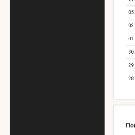
05
02
01
30
29
28
По