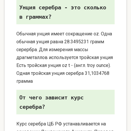
Унция серебра - это сколько
в граммах?
Обычная унция имеет сокращение oz. Одна
обычная унция равна 28.3495231 грамм
серербра. Для измерения массы
драгметаллов используется тройская унция
Есть тройская унция oz t - (англ. troy ounce).
Одная тройская унция серебра 31,1034768
грамма
От чего зависит курс
серебра?
Курс серебра ЦБ РФ устанавливается на