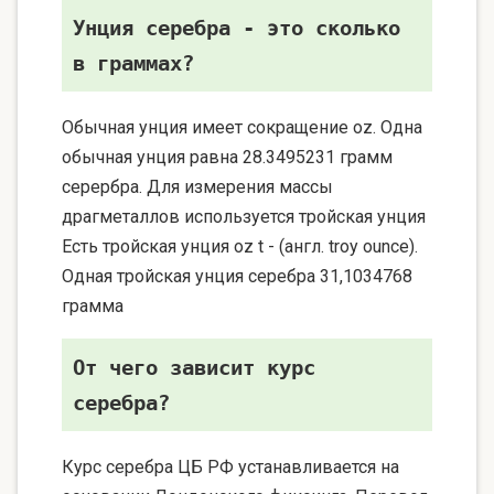
Унция серебра - это сколько
в граммах?
Обычная унция имеет сокращение oz. Одна
обычная унция равна 28.3495231 грамм
серербра. Для измерения массы
драгметаллов используется тройская унция
Есть тройская унция oz t - (англ. troy ounce).
Одная тройская унция серебра 31,1034768
грамма
От чего зависит курс
серебра?
Курс серебра ЦБ РФ устанавливается на