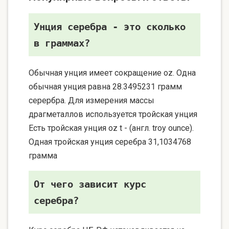
Унция серебра - это сколько
в граммах?
Обычная унция имеет сокращение oz. Одна
обычная унция равна 28.3495231 грамм
серербра. Для измерения массы
драгметаллов используется тройская унция
Есть тройская унция oz t - (англ. troy ounce).
Одная тройская унция серебра 31,1034768
грамма
От чего зависит курс
серебра?