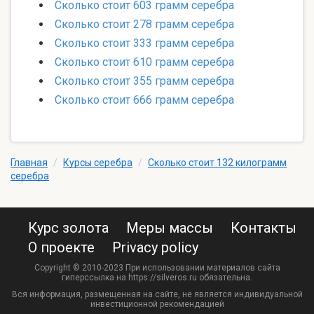
Сколько стоит 603 грамм серебра
Сколько стоит 278 грамм серебра
Сколько стоит 333 грамм серебра
Сколько стоит 610 грамм серебра
Сколько стоит 355 грамм серебра
Сколько стоит 666 грамм серебра
Главная
/
Курсы серебра
/
Сколько стоит 132 килограмм
серебра
Курс золота
Меры массы
Контакты
О проекте
Privacy policy
Copyright © 2010-2023 При использовании материалов сайта
гиперссылка на https://silveros.ru обязательна.
Вся информация, размещенная на сайте, не является индивидуальной
инвестиционной рекомендацией