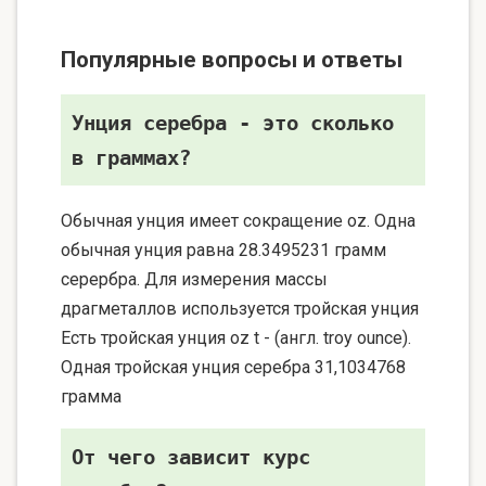
Популярные вопросы и ответы
Унция серебра - это сколько
в граммах?
Обычная унция имеет сокращение oz. Одна
обычная унция равна 28.3495231 грамм
серербра. Для измерения массы
драгметаллов используется тройская унция
Есть тройская унция oz t - (англ. troy ounce).
Одная тройская унция серебра 31,1034768
грамма
От чего зависит курс