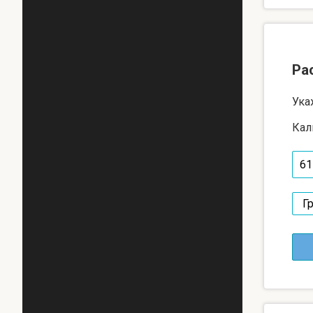
Ра
Ука
Кал