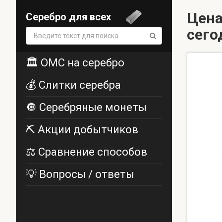
Цена
Серебро для всех
сего
Поиск:
🏛️ ОМС на серебро
💰 Слитки серебра
🔘 Серебряные монеты
⛏️ Акции добытчиков
⚖️ Сравнение способов
💡 Вопросы / ответы