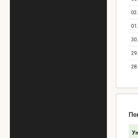
02
01
30
29
28
По
У