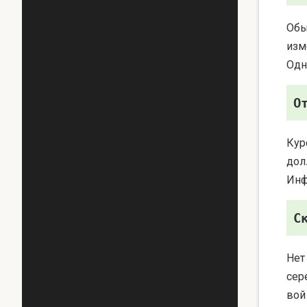
Обы
изм
Одн
О
Кур
дол
Инф
С
Нет
сер
вой