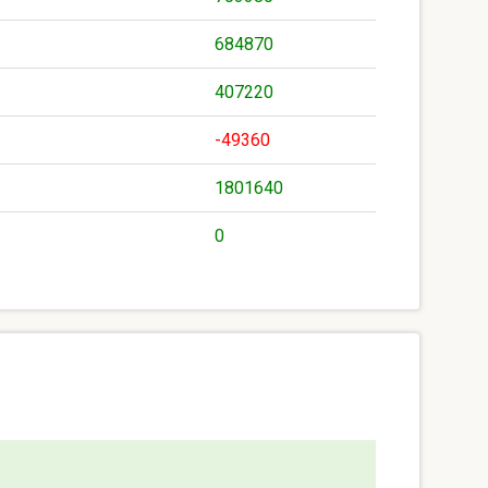
684870
407220
-49360
1801640
0