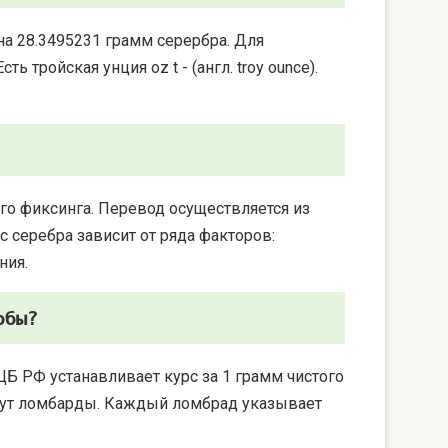
на 28.3495231 грамм серербра. Для
 тройская унция oz t - (англ. troy ounce).
го фиксинга. Перевод осуществляется из
 серебра зависит от ряда факторов:
ния.
обы?
ЦБ РФ устанавливает курс за 1 грамм чистого
берут ломбарды. Каждый ломбрад указывает