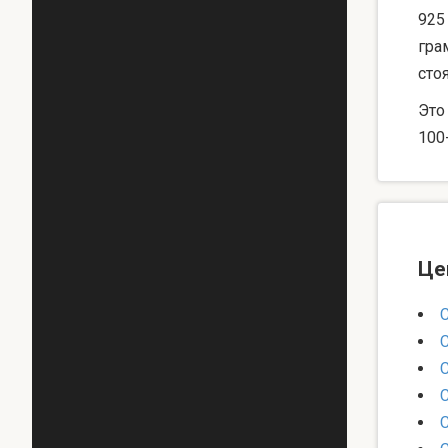
925
гра
сто
Это
100
Це