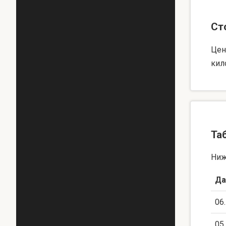
Ст
Цен
кил
Та
Ниж
Да
06
05