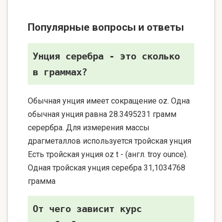
Популярные вопросы и ответы
Унция серебра - это сколько
в граммах?
Обычная унция имеет сокращение oz. Одна
обычная унция равна 28.3495231 грамм
серербра. Для измерения массы
драгметаллов используется тройская унция
Есть тройская унция oz t - (англ. troy ounce).
Одная тройская унция серебра 31,1034768
грамма
От чего зависит курс