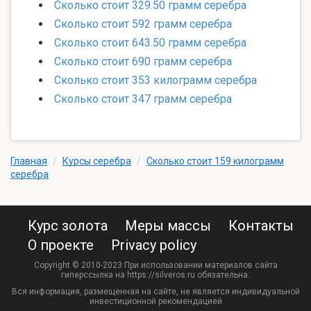
Сколько стоит 329.50 грамм серебра
Сколько стоит 592 грамм серебра
Сколько стоит 643.50 грамм серебра
Сколько стоит 690 грамм серебра
Сколько стоит 353 килограмм серебра
Сколько стоит 347 грамм серебра
Главная
/
Курсы серебра
/
Сколько стоит 159 килограмм
серебра
Курс золота
Меры массы
Контакты
О проекте
Privacy policy
Copyright © 2010-2023 При использовании материалов сайта
гиперссылка на https://silveros.ru обязательна.
Вся информация, размещенная на сайте, не является индивидуальной
инвестиционной рекомендацией