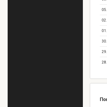
05
02
01
30
29
28
По