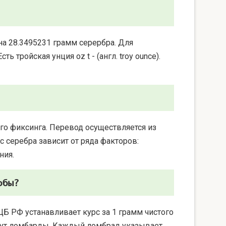
на 28.3495231 грамм серербра. Для
 тройская унция oz t - (англ. troy ounce).
го фиксинга. Перевод осуществляется из
 серебра зависит от ряда факторов:
ния.
обы?
ЦБ РФ устанавливает курс за 1 грамм чистого
берут ломбарды. Каждый ломбрад указывает