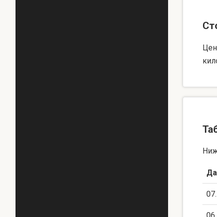
Ст
Цен
кил
Та
Ниж
Да
07
06