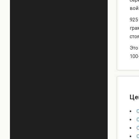
вой
925
гра
сто
Это
100
Це