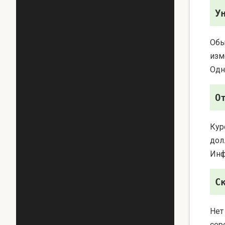
У
Обы
изм
Одн
О
Кур
дол
Инф
С
Нет
сер