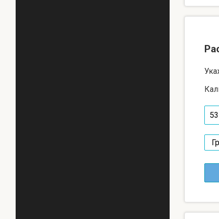
Ра
Ука
Кал