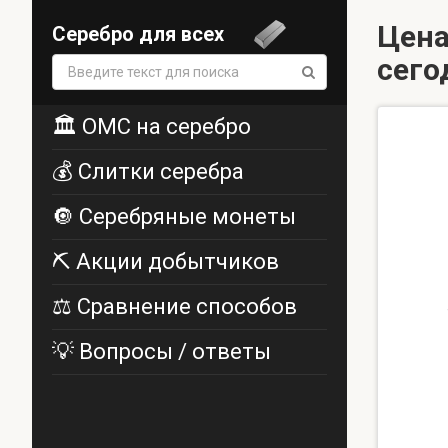
Цена
Серебро для всех
сего
Поиск:
🏛️ ОМС на серебро
💰 Слитки серебра
🔘 Серебряные монеты
⛏️ Акции добытчиков
⚖️ Сравнение способов
💡 Вопросы / ответы