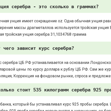
нция серебра - это сколько в граммах?
чная унция имеет сокращение oz. Одна обычная унция рав
ерения массы драгметаллов используется тройская унция Есть
ая тройская унция серебра 31,1034768 грамма
т чего зависит курс серебра?
с серебра ЦБ РФ устанавливается на основании Лондонско
ларовой цены по курсу доллара к рублу ЦБ РФ. Сам же курс
ляция, Коррекция на фондовом рынке, спроса и предложе
колько стоит 535 килограмм серебра 925 пр
 банка, который бы устанавливал курс 925 пробы серебра. 
ебра. 925 проба серебра используется в украшениях, ее 