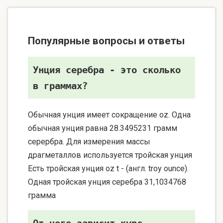
Популярные вопросы и ответы
Унция серебра - это сколько
в граммах?
Обычная унция имеет сокращение oz. Одна
обычная унция равна 28.3495231 грамм
серербра. Для измерения массы
драгметаллов используется тройская унция
Есть тройская унция oz t - (англ. troy ounce).
Одная тройская унция серебра 31,1034768
грамма