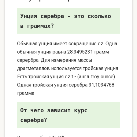
Унция серебра - это сколько
в граммах?
Обычная унция имеет сокращение oz. Одна
обычная унция равна 28.3495231 грамм
серербра. Для измерения массы
драгметаллов используется тройская унция
Есть тройская унция oz t - (англ. troy ounce).
Одная тройская унция серебра 31,1034768
грамма
От чего зависит курс
серебра?