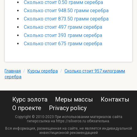
Сколько стоит 0.50 грамм серебра
Сколько стоит 948.50 грамм серебра
Сколько стоит 873.50 грамм серебра
Сколько стоит 497 грамм серебра
Сколько стоит 393 грамм серебра
Сколько стоит 675 грамм серебра
Главная
/
Курсы серебра
/
Сколько стоит 957 килограмм
серебра
Курс золота
Меры массы
Контакты
О проекте
Privacy policy
Copyright © 2010-2023 При использовании материалов сайта
гиперссылка на https://silveros.ru обязательна.
Вся информация, размещенная на сайте, не является индивидуальной
инвестиционной рекомендацией