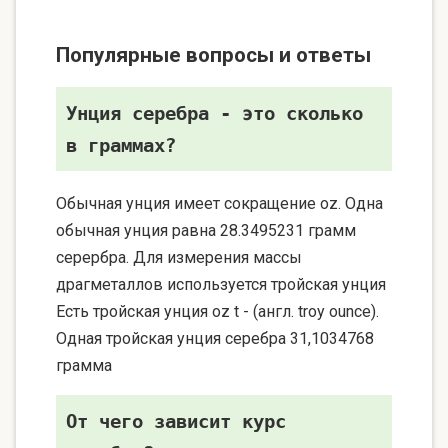
Популярные вопросы и ответы
Унция серебра - это сколько
в граммах?
Обычная унция имеет сокращение oz. Одна
обычная унция равна 28.3495231 грамм
серербра. Для измерения массы
драгметаллов используется тройская унция
Есть тройская унция oz t - (англ. troy ounce).
Одная тройская унция серебра 31,1034768
грамма
От чего зависит курс