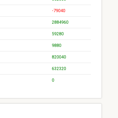
-79040
2884960
59280
9880
820040
632320
0