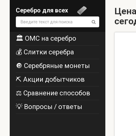
Цена
Серебро для всех
сего
Поиск:
🏛️ ОМС на серебро
💰 Слитки серебра
🔘 Серебряные монеты
⛏️ Акции добытчиков
⚖️ Сравнение способов
💡 Вопросы / ответы