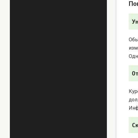
По
У
Обы
изм
Одн
О
Кур
дол
Инф
С