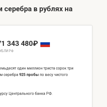
 серебра в рублях на
71 343 480₽
УБЛИ РФ
мьдесят один миллион триста сорок три
мм серебра
925 пробы
по весу чистого
урсу Центрального банка РФ.