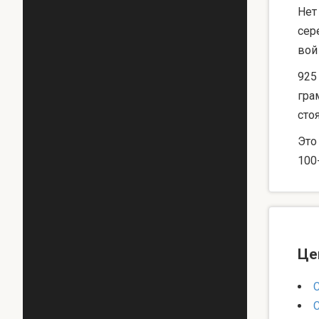
Нет
сер
вой
925
гра
сто
Это
100
Це