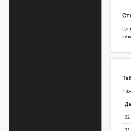
Ст
Цен
кил
Та
Ниж
Да
02
01