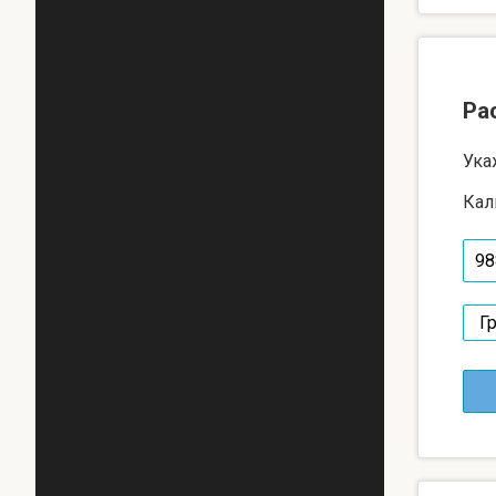
Ра
Ука
Кал