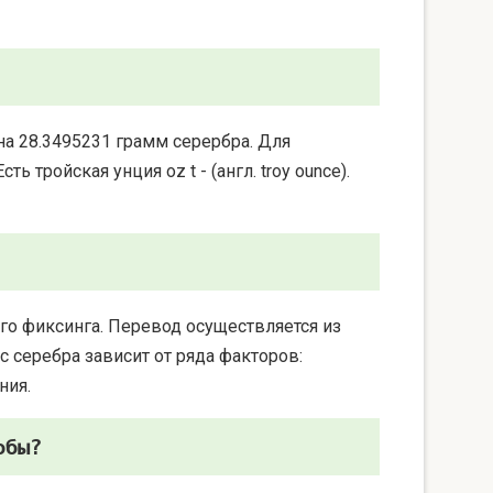
на 28.3495231 грамм серербра. Для
 тройская унция oz t - (англ. troy ounce).
го фиксинга. Перевод осуществляется из
 серебра зависит от ряда факторов:
ния.
обы?