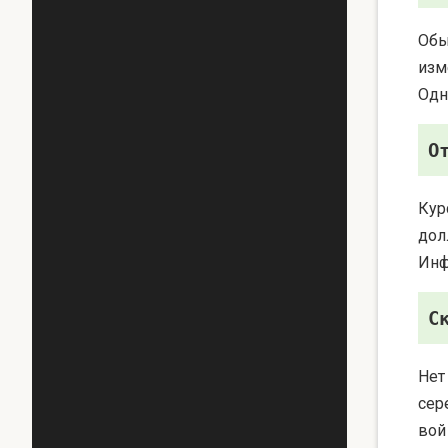
Обы
изм
Одн
О
Кур
дол
Инф
С
Нет
сер
вой