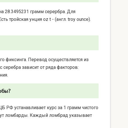
на 28.3495231 грамм серербра. Для
 тройская унция oz t - (англ. troy ounce).
го фиксинга. Перевод осуществляется из
 серебра зависит от ряда факторов:
ния.
обы?
ЦБ РФ устанавливает курс за 1 грамм чистого
берут ломбарды. Каждый ломбрад указывает