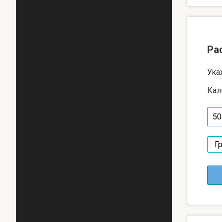
Ра
Ука
Кал