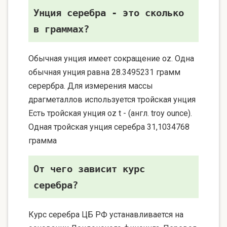
Унция серебра - это сколько
в граммах?
Обычная унция имеет сокращение oz. Одна
обычная унция равна 28.3495231 грамм
серербра. Для измерения массы
драгметаллов используется тройская унция
Есть тройская унция oz t - (англ. troy ounce).
Одная тройская унция серебра 31,1034768
грамма
От чего зависит курс
серебра?
Курс серебра ЦБ РФ устанавливается на