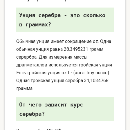
Унция серебра - это сколько
в граммах?
Обычная унция имеет сокращение oz. Одна
обычная унция равна 28.3495231 грамм
серербра. Для измерения массы
драгметаллов используется тройская унция
Есть тройская унция oz t - (англ. troy ounce).
Одная тройская унция серебра 31,1034768
грамма
От чего зависит курс
серебра?