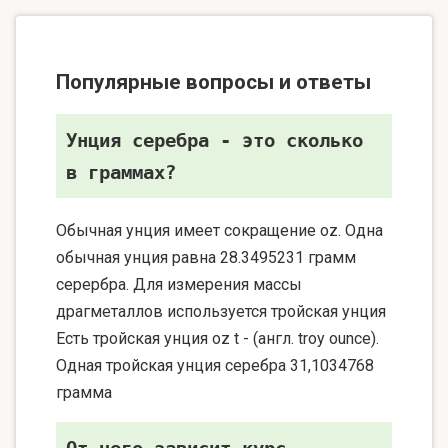
Популярные вопросы и ответы
Унция серебра - это сколько
в граммах?
Обычная унция имеет сокращение oz. Одна
обычная унция равна 28.3495231 грамм
серербра. Для измерения массы
драгметаллов используется тройская унция
Есть тройская унция oz t - (англ. troy ounce).
Одная тройская унция серебра 31,1034768
грамма