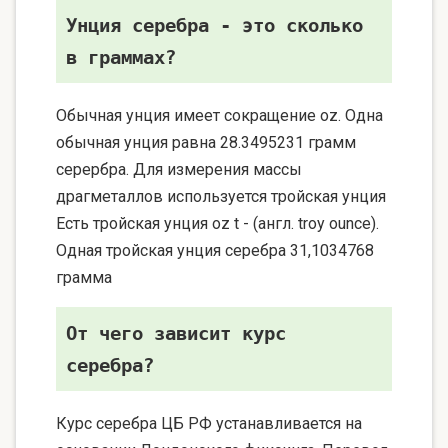
Унция серебра - это сколько
в граммах?
Обычная унция имеет сокращение oz. Одна
обычная унция равна 28.3495231 грамм
серербра. Для измерения массы
драгметаллов используется тройская унция
Есть тройская унция oz t - (англ. troy ounce).
Одная тройская унция серебра 31,1034768
грамма
От чего зависит курс
серебра?
Курс серебра ЦБ РФ устанавливается на