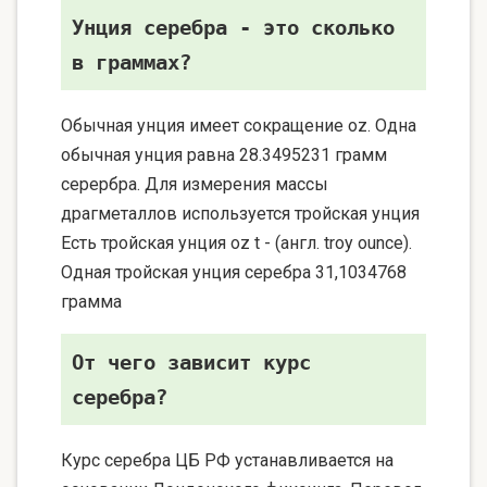
Унция серебра - это сколько
в граммах?
Обычная унция имеет сокращение oz. Одна
обычная унция равна 28.3495231 грамм
серербра. Для измерения массы
драгметаллов используется тройская унция
Есть тройская унция oz t - (англ. troy ounce).
Одная тройская унция серебра 31,1034768
грамма
От чего зависит курс
серебра?
Курс серебра ЦБ РФ устанавливается на