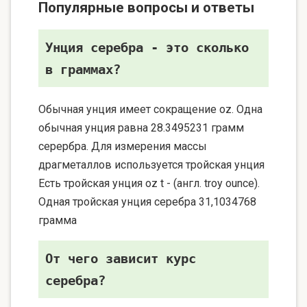
Популярные вопросы и ответы
Унция серебра - это сколько
в граммах?
Обычная унция имеет сокращение oz. Одна
обычная унция равна 28.3495231 грамм
серербра. Для измерения массы
драгметаллов используется тройская унция
Есть тройская унция oz t - (англ. troy ounce).
Одная тройская унция серебра 31,1034768
грамма
От чего зависит курс
серебра?