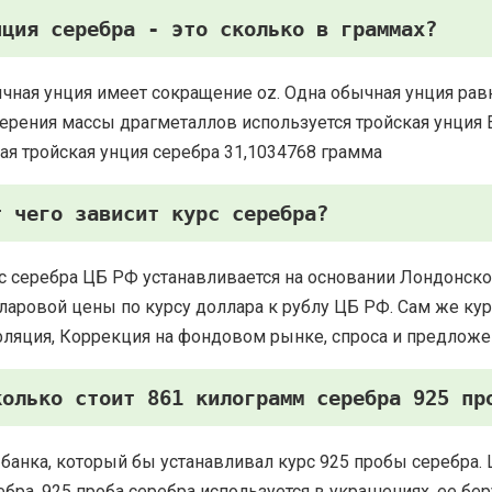
нция серебра - это сколько в граммах?
чная унция имеет сокращение oz. Одна обычная унция рав
ерения массы драгметаллов используется тройская унция Есть
ая тройская унция серебра 31,1034768 грамма
т чего зависит курс серебра?
с серебра ЦБ РФ устанавливается на основании Лондонско
ларовой цены по курсу доллара к рублу ЦБ РФ. Сам же курс
ляция, Коррекция на фондовом рынке, спроса и предложе
колько стоит 861 килограмм серебра 925 пр
 банка, который бы устанавливал курс 925 пробы серебра. 
ебра. 925 проба серебра используется в украшениях, ее 