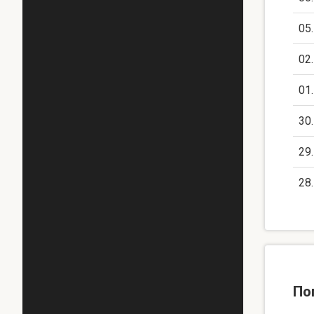
05
02
01
30
29
28
По