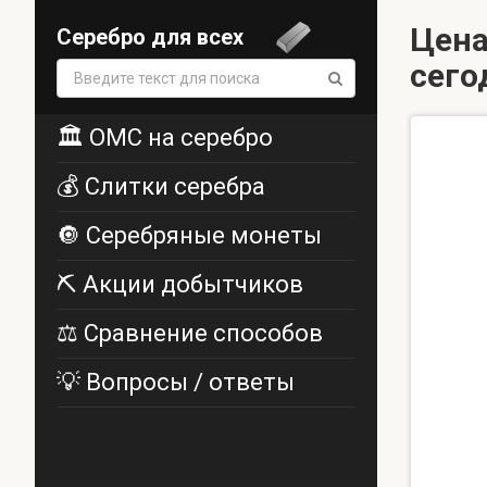
Цена
Серебро для всех
сего
Поиск:
🏛️ ОМС на серебро
💰 Слитки серебра
🔘 Серебряные монеты
⛏️ Акции добытчиков
⚖️ Сравнение способов
💡 Вопросы / ответы