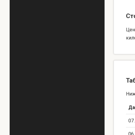
Ст
Цен
кил
Та
Ниж
Да
07
06