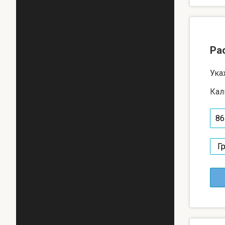
Ра
Ука
Кал