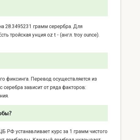
на 28.3495231 грамм серербра. Для
 тройская унция oz t - (англ. troy ounce).
го фиксинга. Перевод осуществляется из
 серебра зависит от ряда факторов:
ния.
обы?
ЦБ РФ устанавливает курс за 1 грамм чистого
берут ломбарды. Каждый ломбрад указывает