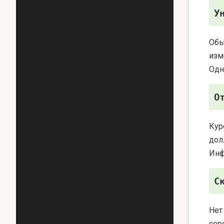
У
Обы
изм
Одн
О
Кур
дол
Инф
С
Нет
сер