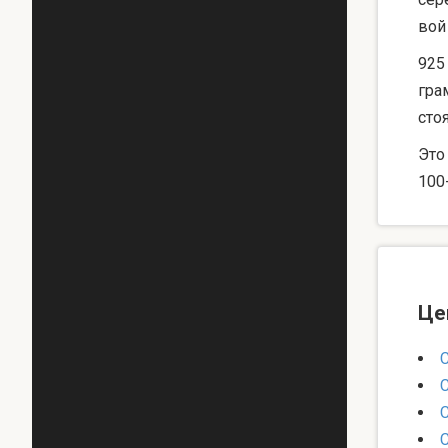
вой
925
гра
сто
Это
100
Це