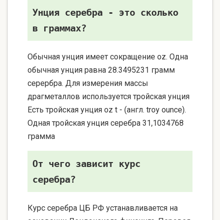
Унция серебра - это сколько
в граммах?
Обычная унция имеет сокращение oz. Одна
обычная унция равна 28.3495231 грамм
серербра. Для измерения массы
драгметаллов используется тройская унция
Есть тройская унция oz t - (англ. troy ounce).
Одная тройская унция серебра 31,1034768
грамма
От чего зависит курс
серебра?
Курс серебра ЦБ РФ устанавливается на