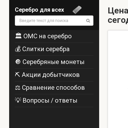
Цена
Серебро для всех
сего
Поиск:
🏛️ ОМС на серебро
💰 Слитки серебра
🔘 Серебряные монеты
⛏️ Акции добытчиков
⚖️ Сравнение способов
💡 Вопросы / ответы