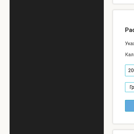
Ра
Ука
Кал