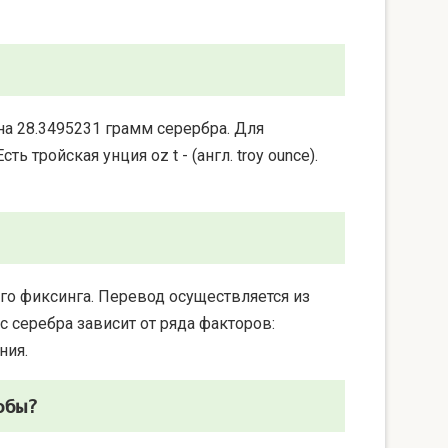
на 28.3495231 грамм серербра. Для
 тройская унция oz t - (англ. troy ounce).
го фиксинга. Перевод осуществляется из
 серебра зависит от ряда факторов:
ния.
обы?