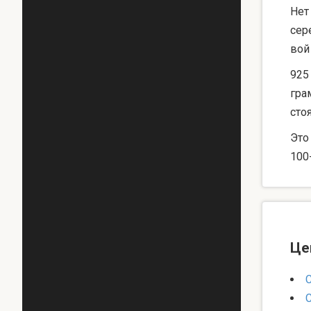
Нет
сер
вой
925
гра
сто
Это
100
Це