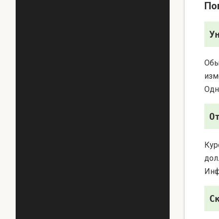
По
У
Обы
изм
Одн
О
Кур
дол
Инф
С