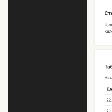
Ст
Цен
кил
Та
Ниж
Да
22
21