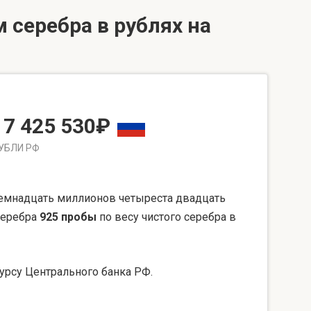
 серебра в рублях на
17 425 530₽
УБЛИ РФ
емнадцать миллионов четыреста двадцать
серебра
925 пробы
по весу чистого серебра в
урсу Центрального банка РФ.