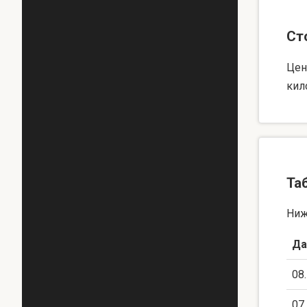
Ст
Цен
кил
Та
Ниж
Да
08
07