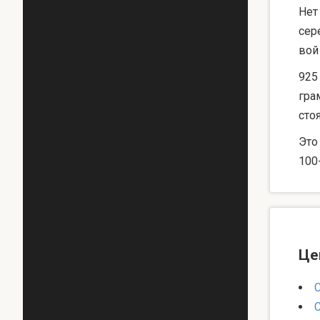
Нет
сер
вой
925
гра
сто
Это
100
Це