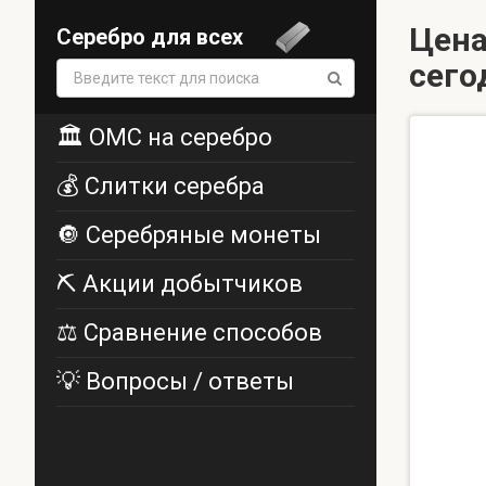
Цена
Серебро для всех
сего
Поиск:
🏛️ ОМС на серебро
💰 Слитки серебра
🔘 Серебряные монеты
⛏️ Акции добытчиков
⚖️ Сравнение способов
💡 Вопросы / ответы