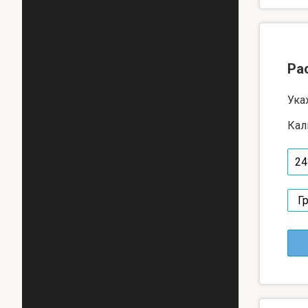
Ра
Ука
Кал