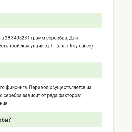
на 28.3495231 грамм серербра. Для
 тройская унция oz t - (англ. troy ounce).
го фиксинга. Перевод осуществляется из
 серебра зависит от ряда факторов:
ния.
обы?