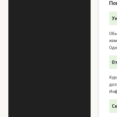
По
У
Обы
изм
Одн
О
Кур
дол
Инф
С